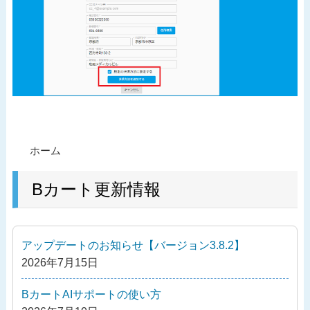
投
過
ホーム
稿
去
ナ
の
Bカート更新情報
ビ
投
ゲ
稿
ー
アップデートのお知らせ【バージョン3.8.2】
シ
2026年7月15日
ョ
ン
BカートAIサポートの使い方