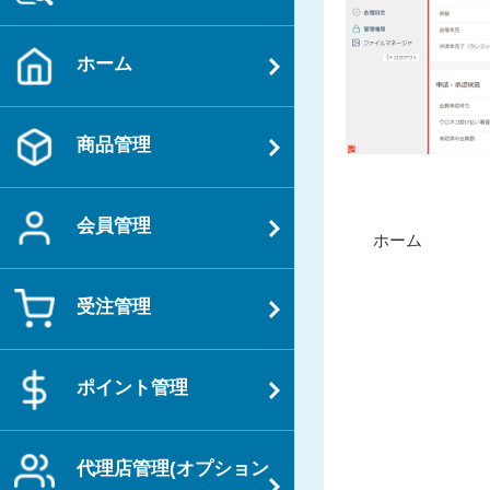
ホーム
商品管理
投
会員管理
過
ホーム
稿
去
ナ
の
受注管理
ビ
投
ゲ
稿
ー
ポイント管理
シ
ョ
ン
代理店管理(オプション