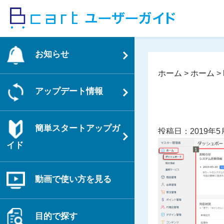
コ
ン
テ
ン
お知らせ
ツ
へ
ホーム
>
ホーム
>
ス
アップデート情報
キ
ッ
プ
簡単スタートアップガ
投稿日：2019年5
イド
動画で使い方を見る
目的で探す