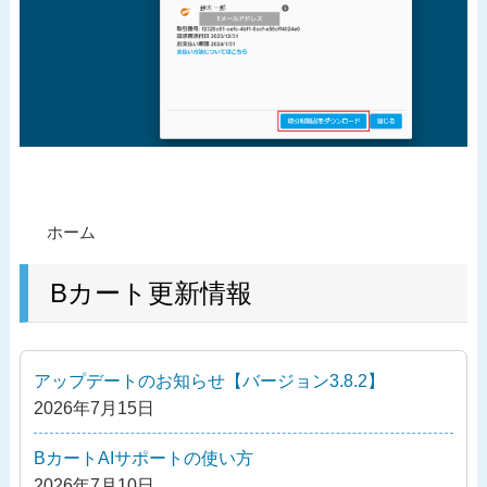
投
過
ホーム
稿
去
ナ
の
Bカート更新情報
ビ
投
ゲ
稿
ー
アップデートのお知らせ【バージョン3.8.2】
シ
2026年7月15日
ョ
ン
BカートAIサポートの使い方
2026年7月10日