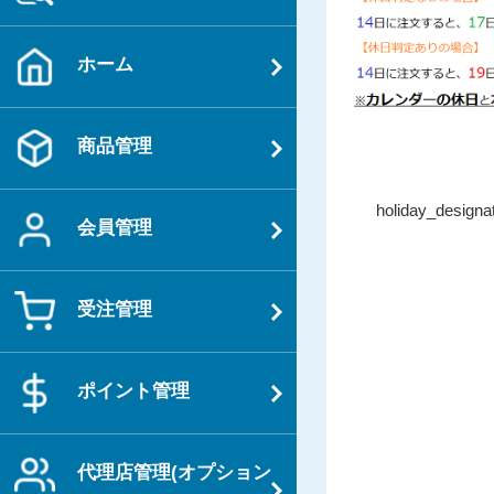
ホーム
商品管理
投
過
holiday_designa
稿
会員管理
去
ナ
の
ビ
投
受注管理
ゲ
稿
ー
シ
ポイント管理
ョ
ン
代理店管理(オプション