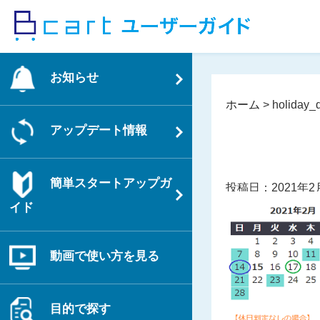
コ
ン
テ
ン
お知らせ
ツ
へ
ホーム
>
holiday_
ス
アップデート情報
キ
ッ
プ
簡単スタートアップガ
投稿日：2021年2
イド
動画で使い方を見る
目的で探す