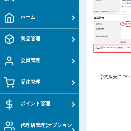
ホーム
商品管理
会員管理
投
過
予約販売につい
稿
受注管理
去
ナ
の
ビ
投
ポイント管理
ゲ
稿
ー
シ
代理店管理(オプション
ョ