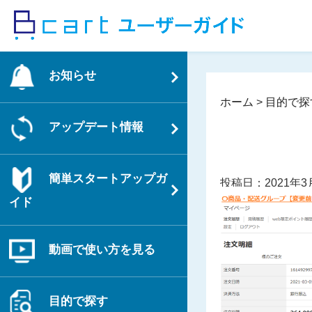
コ
ン
テ
ン
お知らせ
ツ
へ
ホーム
>
目的で探
ス
アップデート情報
キ
ッ
プ
簡単スタートアップガ
投稿日：2021年3
イド
動画で使い方を見る
目的で探す