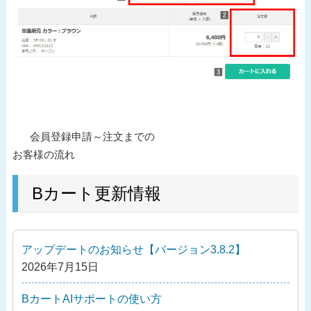
投
過
会員登録申請～注文までの
稿
去
お客様の流れ
ナ
の
ビ
投
Bカート更新情報
ゲ
稿
ー
シ
アップデートのお知らせ【バージョン3.8.2】
ョ
2026年7月15日
ン
BカートAIサポートの使い方