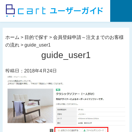
コ
ン
テ
ン
ツ
ホーム
>
目的で探す
>
会員登録申請～注文までのお客様
へ
の流れ
>
guide_user1
ス
guide_user1
キ
ッ
投稿日：2018年4月24日
プ