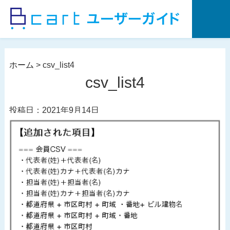
コ
ン
テ
ン
ツ
ホーム
>
csv_list4
へ
csv_list4
ス
キ
投稿日：2021年9月14日
ッ
プ