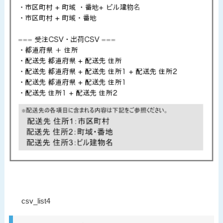
投
過
csv_list4
稿
去
ナ