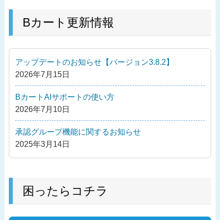
稿
去
ナ
の
Bカート更新情報
ビ
投
ゲ
稿
ー
アップデートのお知らせ【バージョン3.8.2】
シ
2026年7月15日
ョ
ン
BカートAIサポートの使い方
2026年7月10日
承認グループ機能に関するお知らせ
2025年3月14日
困ったらコチラ