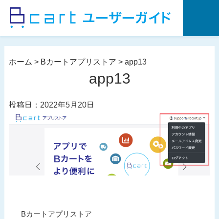
コ
ン
テ
ン
ツ
ホーム
>
Bカートアプリストア
>
app13
へ
app13
ス
キ
投稿日：2022年5月20日
ッ
プ
投
過
Bカートアプリストア