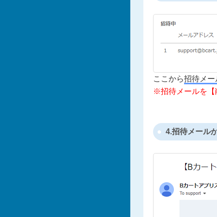
ここから
招待メー
※招待メールを【
4.招待メー