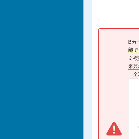
Bカ
能
で
※複
来兼
全