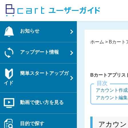
コ
ン
テ
ン
お知らせ
ツ
へ
ホーム
>
Bカート
ス
アップデート情報
キ
ッ
プ
簡単スタートアップガ
Bカートアプリス
イド
目次
アカウント作成
アカウント編集
動画で使い方を見る
アカウン
目的で探す