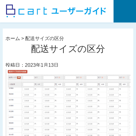
コ
ン
テ
ン
ツ
ホーム
>
配送サイズの区分
へ
配送サイズの区分
ス
キ
投稿日：2023年1月13日
ッ
プ