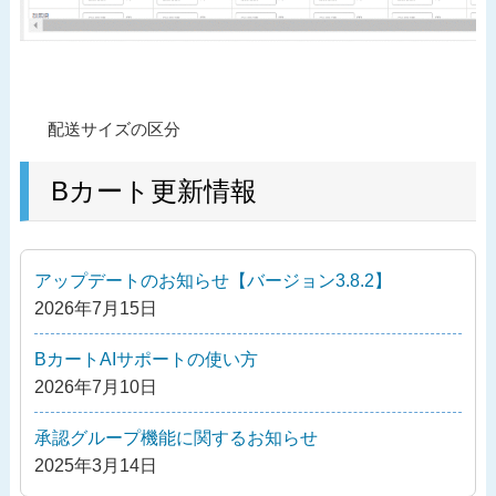
投
過
配送サイズの区分
稿
去
ナ
の
Bカート更新情報
ビ
投
ゲ
稿
ー
アップデートのお知らせ【バージョン3.8.2】
シ
2026年7月15日
ョ
ン
BカートAIサポートの使い方
2026年7月10日
承認グループ機能に関するお知らせ
2025年3月14日