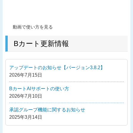
投
過
動画で使い方を見る
稿
去
ナ
の
Bカート更新情報
ビ
投
ゲ
稿
ー
アップデートのお知らせ【バージョン3.8.2】
シ
2026年7月15日
ョ
ン
BカートAIサポートの使い方
2026年7月10日
承認グループ機能に関するお知らせ
2025年3月14日