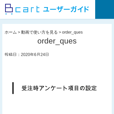
コ
ン
テ
ン
ツ
ホーム
>
動画で使い方を見る
>
order_ques
へ
order_ques
ス
キ
投稿日：2020年6月24日
ッ
プ