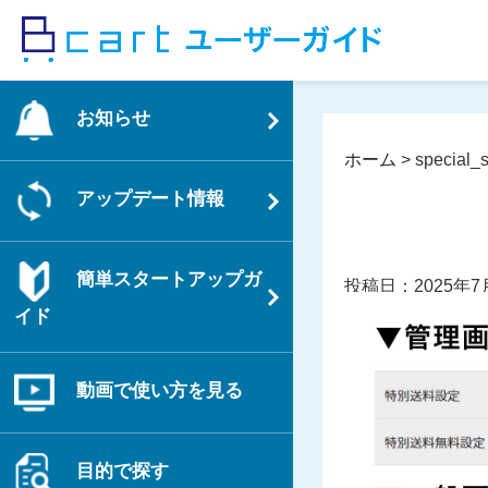
コ
ン
テ
ン
お知らせ
ツ
へ
ホーム
>
special_
ス
アップデート情報
キ
ッ
プ
簡単スタートアップガ
投稿日：2025年7
イド
動画で使い方を見る
目的で探す