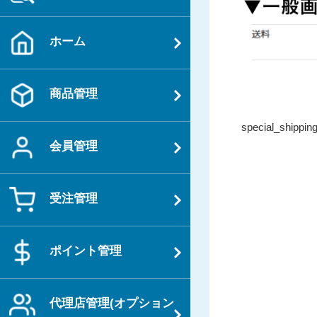
ホーム
商品管理
投
過
special_shippin
稿
去
会員管理
ナ
の
ビ
投
ゲ
受注管理
稿
ー
シ
ポイント管理
ョ
ン
代理店管理(オプション