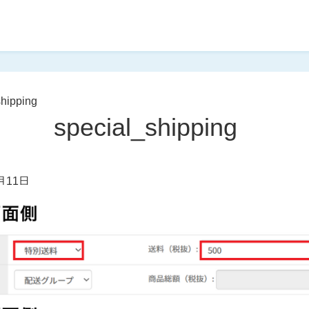
shipping
special_shipping
月11日