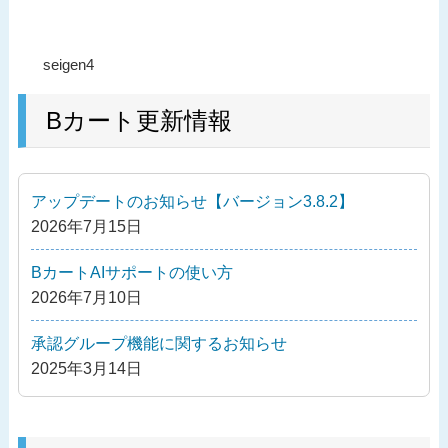
投
過
seigen4
稿
去
ナ
の
Bカート更新情報
ビ
投
ゲ
稿
ー
アップデートのお知らせ【バージョン3.8.2】
シ
2026年7月15日
ョ
ン
BカートAIサポートの使い方
2026年7月10日
承認グループ機能に関するお知らせ
2025年3月14日