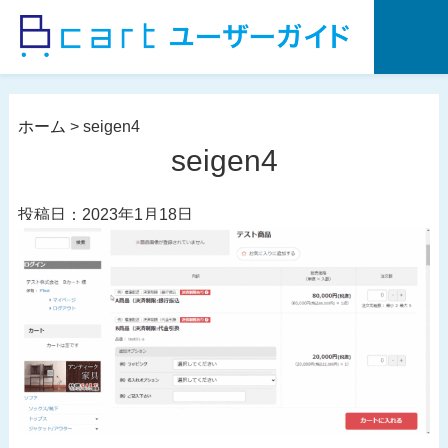
コ
ン
テ
ン
ツ
ホーム
>
seigen4
へ
seigen4
ス
キ
投稿日：2023年1月18日
ッ
プ