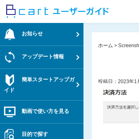
コ
ン
テ
ン
お知らせ
ツ
へ
ホーム
>
Screensho
ス
アップデート情報
キ
ッ
プ
簡単スタートアップガ
投稿日：2023年1
イド
動画で使い方を見る
目的で探す