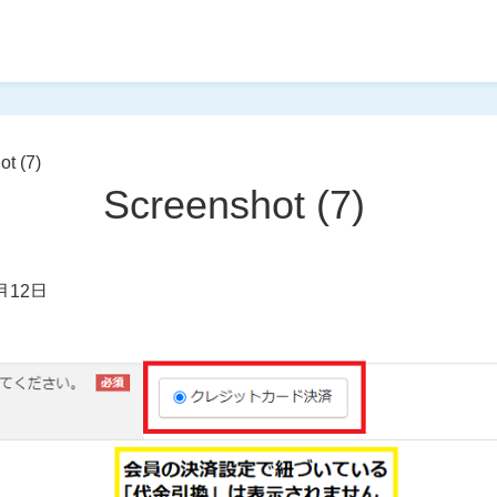
t (7)
Screenshot (7)
月12日