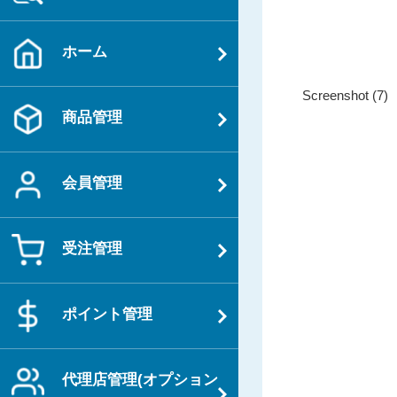
ホーム
投
過
Screenshot (7)
稿
商品管理
去
ナ
の
ビ
投
ゲ
会員管理
稿
ー
シ
受注管理
ョ
ン
ポイント管理
代理店管理(オプション