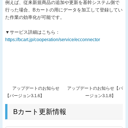
例えば、従来新規商品の追加や更新を基幹システム側で
行った場合、Bカートの用にデータを加工して登録してい
た作業の効率化が可能です。
▼サービス詳細はこちら：
https://bcart.jp/cooperation/service/ecconnector
投
過
次
アップデートのお知らせ
アップデートのお知らせ【バ
稿
去
の
【バージョン3.1.6】
ージョン3.1.8】
ナ
の
投
ビ
投
Bカート更新情報
稿
ゲ
稿
ー