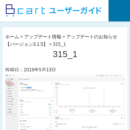
コ
ン
テ
ン
ツ
ホーム
>
アップデート情報
>
アップデートのお知らせ
へ
【バージョン3.1.5】
>
315_1
ス
315_1
キ
ッ
投稿日：2019年5月13日
プ