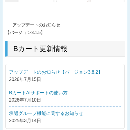
投
過
アップデートのお知らせ
稿
去
【バージョン3.1.5】
ナ
の
ビ
投
Bカート更新情報
ゲ
稿
ー
シ
アップデートのお知らせ【バージョン3.8.2】
ョ
2026年7月15日
ン
BカートAIサポートの使い方
2026年7月10日
承認グループ機能に関するお知らせ
2025年3月14日