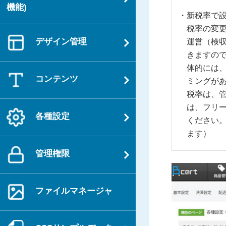
機能)
新税率で
税率の変
デザイン管理
運営（検
きますの
体的には、
コンテンツ
ミングが
税率は、管
は、フリ
各種設定
ください。
ます）
管理権限
ファイルマネージャ