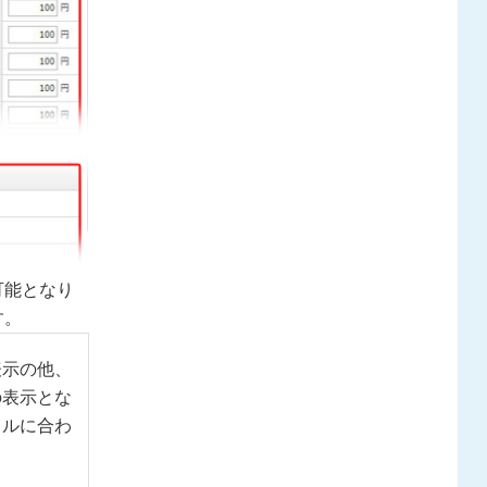
可能となり
す。
表示の他、
の表示とな
イルに合わ