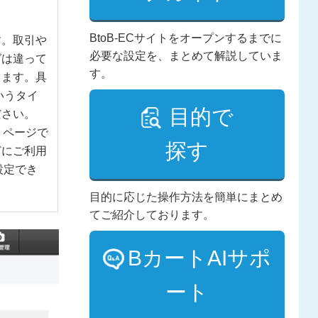
BtoB-ECサイトをオープンするまでに
す。取引や
必要な設定を、まとめて解説していま
グは違って
す。
します。具
いうタイ
目的で
ださい。
トページで
探す
どにご利用
設定でき
目的に応じた操作方法を簡単にまとめ
てご紹介しております。
BカートAIサポ
ート