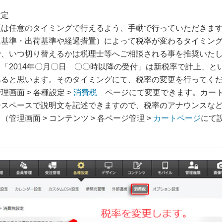
設定
更は任意のタイミングで行えるよう、手動で行っていただきま
収基準・出荷基準や経過措置）によって税率が変わるタイミン
で、いつ切り替えるかは税理士等へご相談される事を推奨いた
「2014年〇月〇日 〇〇時以降の受付」は新税率で計上、と
あると思います。そのタイミングにて、税率の変更を行ってく
理画面 > 各種設定 >
消費税
ページにて変更できます。カー
ースペースで説明文を記述できますので、税率のアナウンスな
（管理画面 > コンテンツ > 各ページ管理 >
カートページ
にて