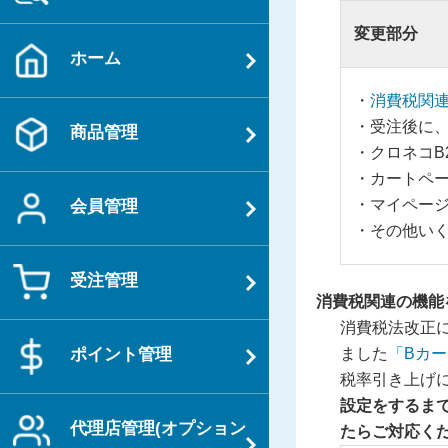
変更部分
ホーム
消費税関
受注後に
商品管理
クロネコB
カートペ
マイペー
会員管理
その他い
受注管理
消費税関連の機能
消費税法改正
ました
「Bカー
ポイント管理
税率引き上げ
設定をするま
代理店管理(オプション
たらご対応く