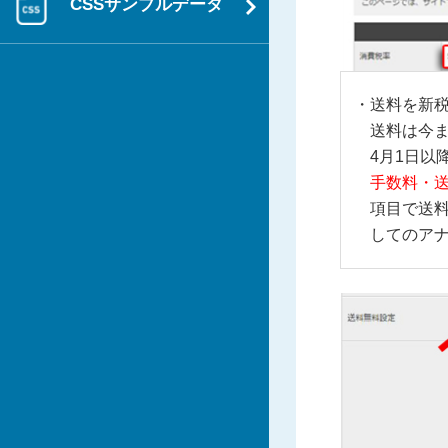
CSSサンプルデータ
送料を新
送料は今ま
4月1日以
手数料・
項目で送
してのア