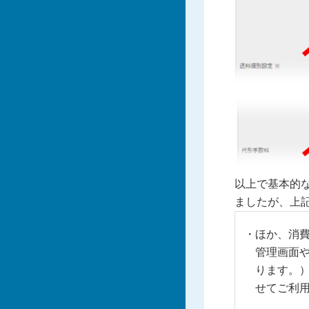
以上で基本的
ましたが、上
ほか、消
管理画面
ります。
せてご利