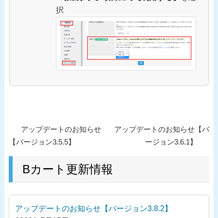
択
投
過
次
アップデートのお知らせ
アップデートのお知らせ【バ
稿
去
の
【バージョン3.5.5】
ージョン3.6.1】
ナ
の
投
ビ
投
Bカート更新情報
稿
ゲ
稿
ー
シ
アップデートのお知らせ【バージョン3.8.2】
ョ