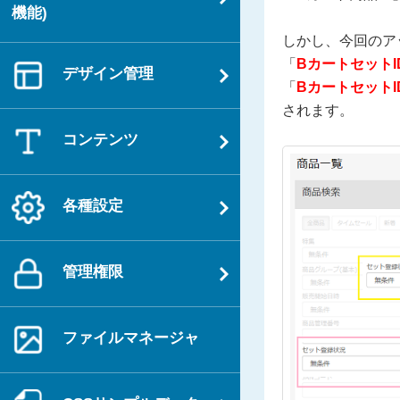
機能)
しかし、今回のア
「
BカートセットI
デザイン管理
「
BカートセットI
されます。
コンテンツ
各種設定
管理権限
ファイルマネージャ