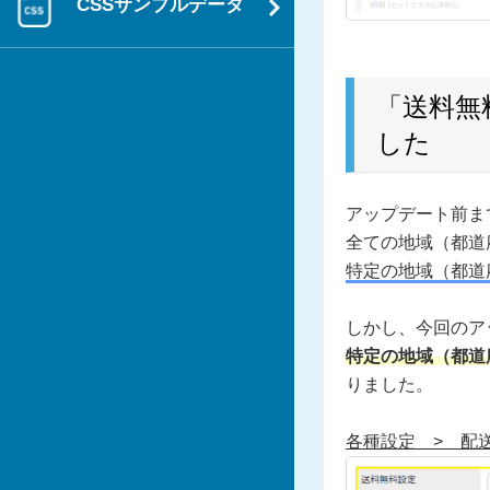
CSSサンプルデータ
「送料無
した
アップデート前ま
全ての地域（都道
特定の地域（都道
しかし、今回のア
特定の地域（都道
りました。
各種設定 > 配