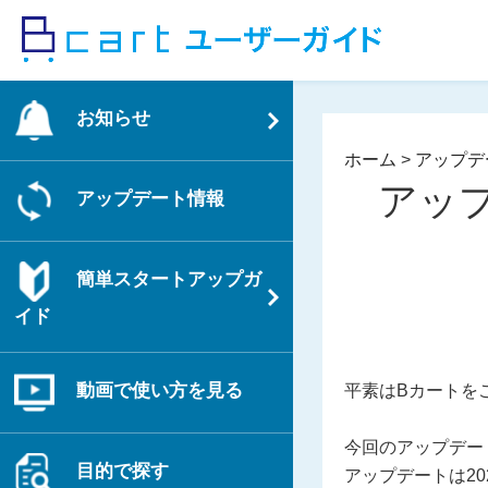
コ
ン
テ
ン
お知らせ
ツ
へ
ホーム
>
アップデ
ス
アッ
アップデート情報
キ
ッ
プ
簡単スタートアップガ
イド
動画で使い方を見る
平素はBカートを
今回のアップデー
目的で探す
アップデートは2