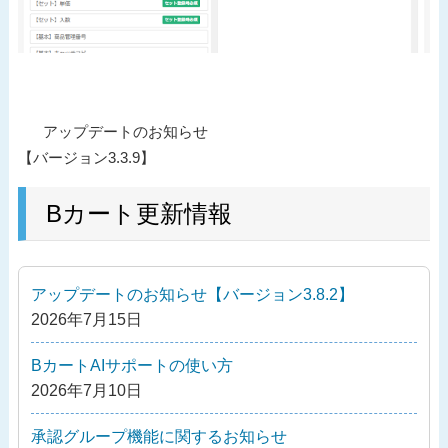
投
過
アップデートのお知らせ
稿
去
【バージョン3.3.9】
ナ
の
ビ
投
Bカート更新情報
ゲ
稿
ー
シ
アップデートのお知らせ【バージョン3.8.2】
ョ
2026年7月15日
ン
BカートAIサポートの使い方
2026年7月10日
承認グループ機能に関するお知らせ