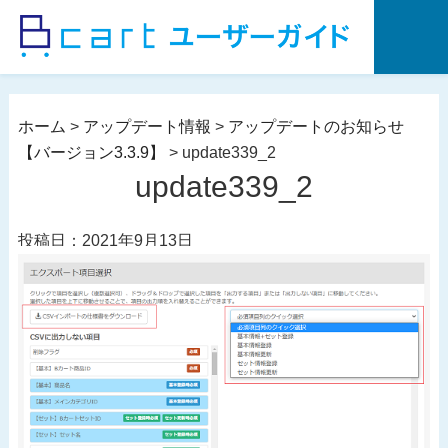
コ
ン
テ
ン
ツ
ホーム
>
アップデート情報
>
アップデートのお知らせ
へ
【バージョン3.3.9】
>
update339_2
ス
update339_2
キ
ッ
投稿日：2021年9月13日
プ