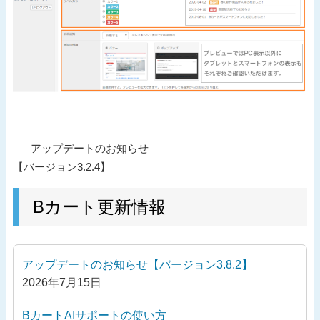
投
過
アップデートのお知らせ
稿
去
【バージョン3.2.4】
ナ
の
ビ
投
Bカート更新情報
ゲ
稿
ー
シ
アップデートのお知らせ【バージョン3.8.2】
ョ
2026年7月15日
ン
BカートAIサポートの使い方