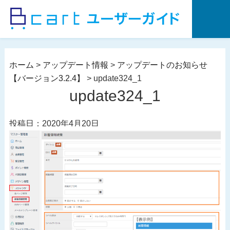
コ
ン
テ
ン
ツ
ホーム
>
アップデート情報
>
アップデートのお知らせ
へ
【バージョン3.2.4】
>
update324_1
ス
update324_1
キ
ッ
投稿日：2020年4月20日
プ