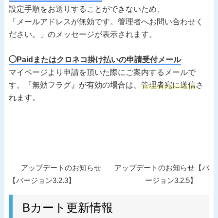
設定手順をお送りすることができないため、
「メールアドレスが無効です。管理者へお問い合わせく
ださい。」のメッセージが表示されます。
◯Paidまたはクロネコ掛け払いの申請受付メール
マイページより申請を頂いた際にご案内するメールで
す。『無効フラグ』が有効の場合は、
管理者宛に送信
さ
れます。
投
過
次
アップデートのお知らせ
アップデートのお知らせ【バ
稿
去
の
【バージョン3.2.3】
ージョン3.2.5】
ナ
の
投
ビ
投
Bカート更新情報
稿
ゲ
稿