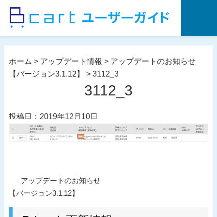
コ
ン
テ
ン
ツ
ホーム
>
アップデート情報
>
アップデートのお知らせ
へ
【バージョン3.1.12】
>
3112_3
ス
3112_3
キ
ッ
投稿日：2019年12月10日
プ
投
過
アップデートのお知らせ
稿
去
【バージョン3.1.12】
ナ
の
ビ