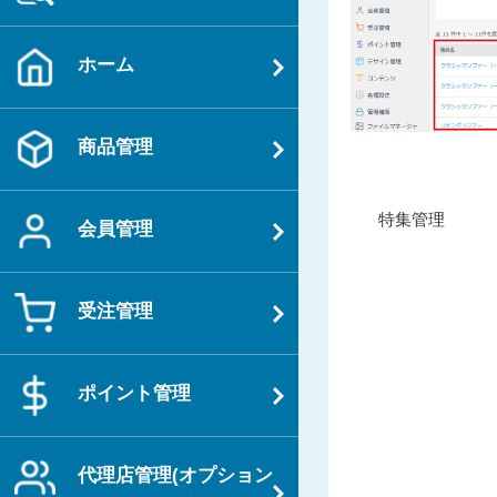
ホーム
商品管理
投
過
特集管理
会員管理
稿
去
ナ
の
ビ
投
受注管理
ゲ
稿
ー
シ
ポイント管理
ョ
ン
代理店管理(オプション