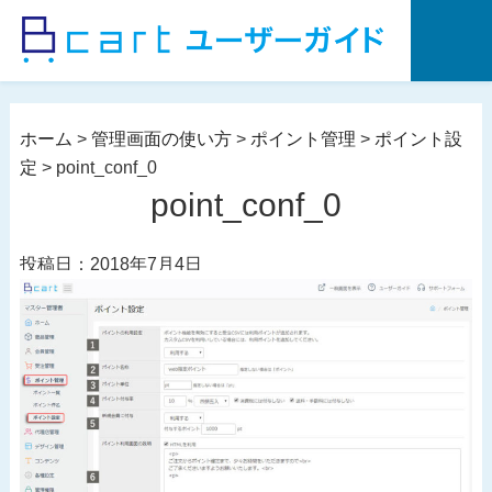
コ
ン
テ
ン
ツ
ホーム
>
管理画面の使い方
>
ポイント管理
>
ポイント設
へ
定
>
point_conf_0
ス
point_conf_0
キ
ッ
投稿日：2018年7月4日
プ