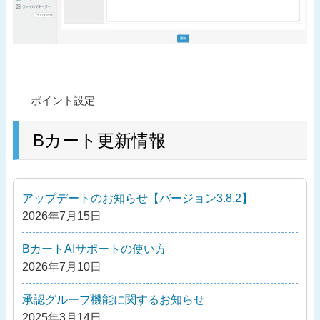
投
過
ポイント設定
稿
去
ナ
の
Bカート更新情報
ビ
投
ゲ
稿
ー
アップデートのお知らせ【バージョン3.8.2】
シ
2026年7月15日
ョ
ン
BカートAIサポートの使い方
2026年7月10日
承認グループ機能に関するお知らせ
2025年3月14日