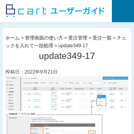
コ
ン
テ
ン
ツ
ホーム
>
管理画面の使い方
>
受注管理
>
受注一覧
>
チェ
へ
ックを入れて一括処理
>
update349-17
ス
update349-17
キ
ッ
投稿日：2022年9月21日
プ