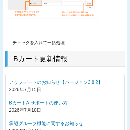
投
過
チェックを入れて一括処理
稿
去
ナ
の
Bカート更新情報
ビ
投
ゲ
稿
ー
アップデートのお知らせ【バージョン3.8.2】
シ
2026年7月15日
ョ
ン
BカートAIサポートの使い方
2026年7月10日
承認グループ機能に関するお知らせ