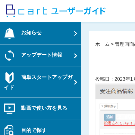
コ
ン
テ
ン
お知らせ
ツ
へ
ホーム
>
管理画面
ス
アップデート情報
キ
ッ
プ
簡単スタートアップガ
投稿日：2023年1
イド
動画で使い方を見る
目的で探す