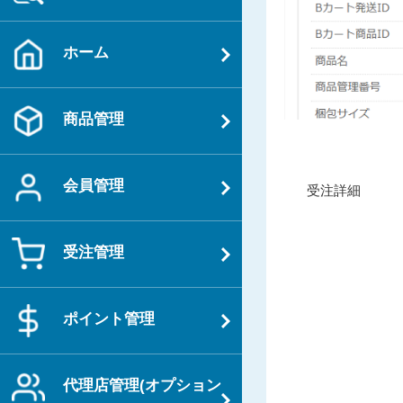
ホーム
商品管理
投
会員管理
過
受注詳細
稿
去
ナ
の
ビ
受注管理
投
ゲ
稿
ー
ポイント管理
シ
ョ
ン
代理店管理(オプション