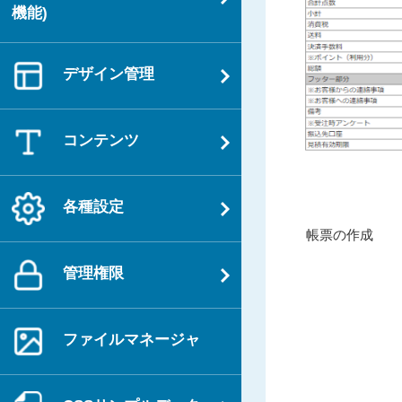
機能)
デザイン管理
コンテンツ
各種設定
投
過
帳票の作成
稿
去
ナ
管理権限
の
ビ
投
ゲ
稿
ファイルマネージャ
ー
シ
ョ