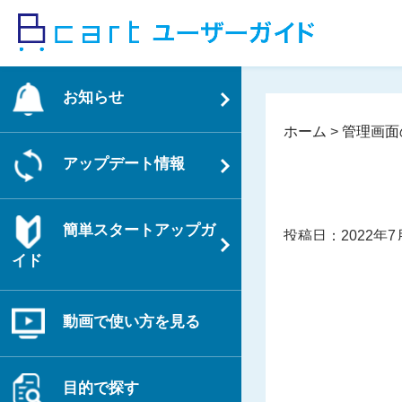
コ
ン
テ
ン
お知らせ
ツ
へ
ホーム
>
管理画面
ス
アップデート情報
キ
ッ
プ
簡単スタートアップガ
投稿日：2022年7
イド
動画で使い方を見る
目的で探す