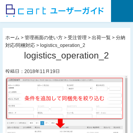
コ
ン
テ
ン
ツ
ホーム
>
管理画面の使い方
>
受注管理
>
出荷一覧
>
分納
へ
対応/同梱対応
>
logistics_operation_2
ス
logistics_operation_2
キ
ッ
投稿日：2018年11月19日
プ