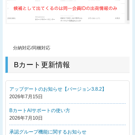
投
過
分納対応/同梱対応
稿
去
ナ
の
Bカート更新情報
ビ
投
ゲ
稿
ー
アップデートのお知らせ【バージョン3.8.2】
シ
2026年7月15日
ョ
ン
BカートAIサポートの使い方
2026年7月10日
承認グループ機能に関するお知らせ