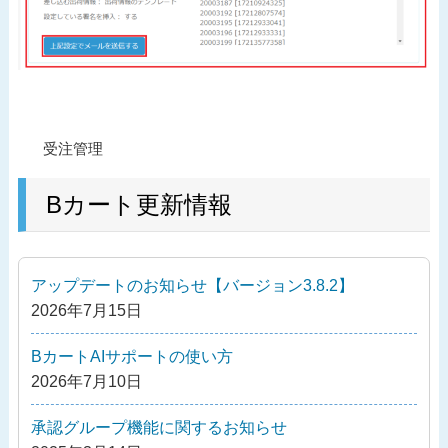
投
過
受注管理
稿
去
ナ
の
Bカート更新情報
ビ
投
ゲ
稿
ー
アップデートのお知らせ【バージョン3.8.2】
シ
2026年7月15日
ョ
ン
BカートAIサポートの使い方
2026年7月10日
承認グループ機能に関するお知らせ