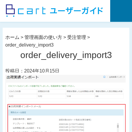
コ
ン
テ
ン
ツ
ホーム
>
管理画面の使い方
>
受注管理
>
へ
order_delivery_import3
ス
order_delivery_import3
キ
ッ
投稿日：2024年10月15日
プ