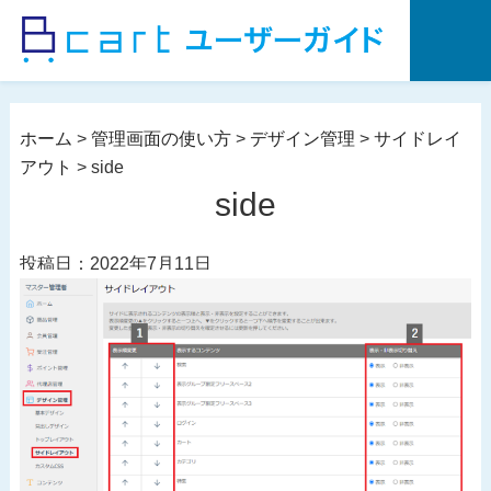
コ
ン
テ
ン
ツ
ホーム
>
管理画面の使い方
>
デザイン管理
>
サイドレイ
へ
アウト
>
side
ス
side
キ
ッ
投稿日：2022年7月11日
プ