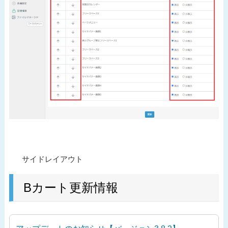
投
過
サイドレイアウト
稿
去
ナ
の
Bカート更新情報
ビ
投
ゲ
稿
ー