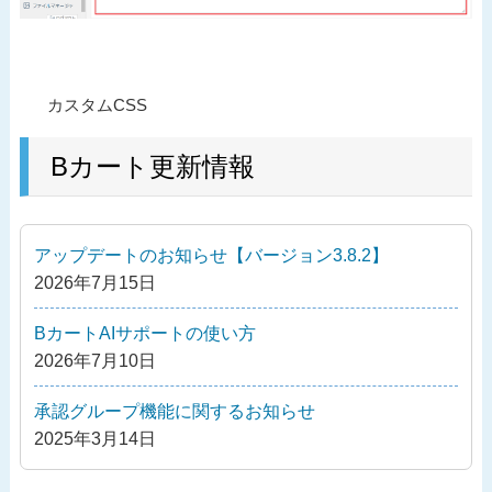
投
過
カスタムCSS
稿
去
ナ
の
Bカート更新情報
ビ
投
ゲ
稿
ー
アップデートのお知らせ【バージョン3.8.2】
シ
2026年7月15日
ョ
ン
BカートAIサポートの使い方
2026年7月10日
承認グループ機能に関するお知らせ
2025年3月14日