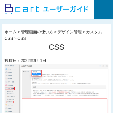
コ
ン
テ
ン
ツ
ホーム
>
管理画面の使い方
>
デザイン管理
>
カスタム
へ
CSS
>
CSS
ス
CSS
キ
ッ
投稿日：2022年9月1日
プ