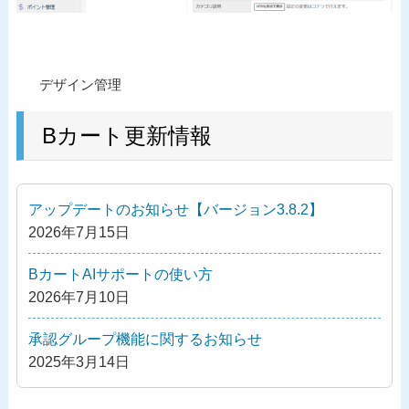
投
過
デザイン管理
稿
去
ナ
の
Bカート更新情報
ビ
投
ゲ
稿
ー
アップデートのお知らせ【バージョン3.8.2】
シ
2026年7月15日
ョ
ン
BカートAIサポートの使い方
2026年7月10日
承認グループ機能に関するお知らせ
2025年3月14日