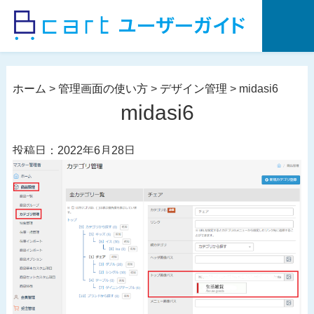
コ
ン
テ
ン
ツ
ホーム
>
管理画面の使い方
>
デザイン管理
>
midasi6
へ
midasi6
ス
キ
投稿日：2022年6月28日
ッ
プ