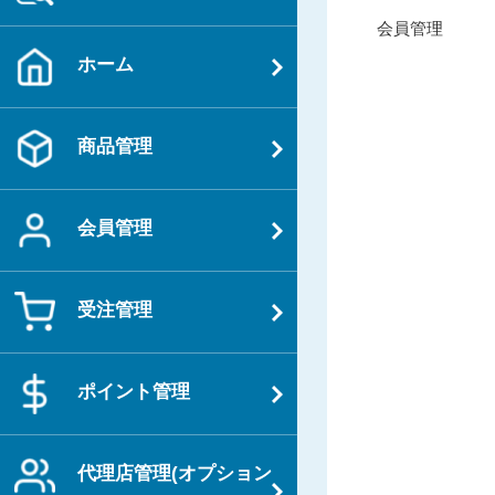
投
過
会員管理
稿
去
ホーム
ナ
の
ビ
投
ゲ
稿
商品管理
ー
シ
ョ
会員管理
ン
受注管理
ポイント管理
代理店管理(オプション