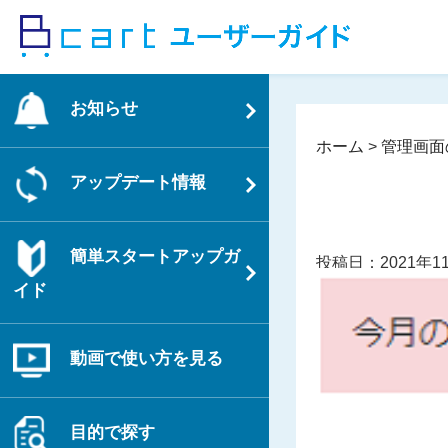
コ
ン
テ
ン
お知らせ
ツ
へ
ホーム
>
管理画面
ス
アップデート情報
キ
ッ
プ
簡単スタートアップガ
投稿日：2021年1
イド
動画で使い方を見る
目的で探す