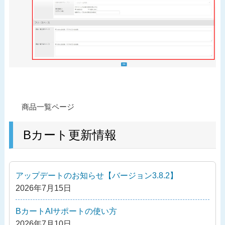
投
過
商品一覧ページ
稿
去
ナ
の
Bカート更新情報
ビ
投
ゲ
稿
ー
アップデートのお知らせ【バージョン3.8.2】
シ
2026年7月15日
ョ
ン
BカートAIサポートの使い方
2026年7月10日