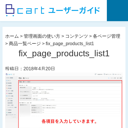
コ
ン
テ
ン
ツ
ホーム
>
管理画面の使い方
>
コンテンツ
>
各ページ管理
へ
>
商品一覧ページ
>
fix_page_products_list1
ス
fix_page_products_list1
キ
ッ
投稿日：2018年4月20日
プ