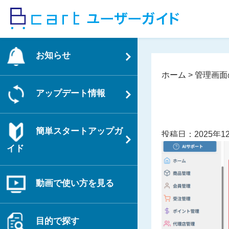
コ
ン
テ
ン
お知らせ
ツ
へ
ホーム
>
管理画面
ス
アップデート情報
キ
ッ
プ
簡単スタートアップガ
投稿日：2025年1
イド
動画で使い方を見る
目的で探す