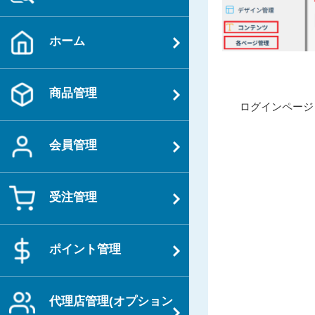
ホーム
商品管理
投
過
ログインページ
稿
去
ナ
の
会員管理
ビ
投
ゲ
稿
ー
受注管理
シ
ョ
ポイント管理
ン
代理店管理(オプション