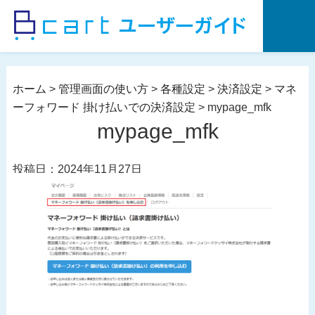
コ
ン
テ
ン
ツ
ホーム
>
管理画面の使い方
>
各種設定
>
決済設定
>
マネ
へ
ーフォワード 掛け払いでの決済設定
>
mypage_mfk
ス
mypage_mfk
キ
ッ
投稿日：2024年11月27日
プ