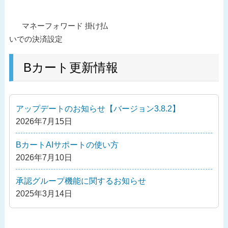
投
過
マネーフォワード 掛け払
稿
去
いでの決済設定
ナ
の
ビ
投
Bカート更新情報
ゲ
稿
ー
シ
アップデートのお知らせ【バージョン3.8.2】
ョ
2026年7月15日
ン
BカートAIサポートの使い方
2026年7月10日
承認グループ機能に関するお知らせ
2025年3月14日