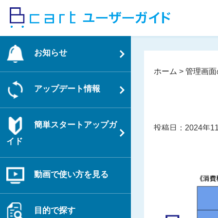
コ
ン
テ
ン
お知らせ
ツ
へ
ホーム
>
管理画面
ス
アップデート情報
キ
ッ
プ
簡単スタートアップガ
投稿日：2024年1
イド
動画で使い方を見る
目的で探す