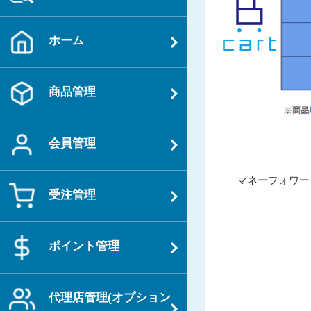
ホーム
商品管理
会員管理
投
過
マネーフォワー
稿
受注管理
去
ナ
の
ビ
投
ゲ
ポイント管理
稿
ー
シ
代理店管理(オプション
ョ