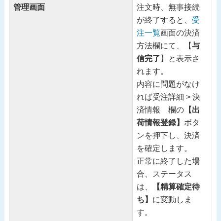
管理画面
注文時、無事接続
が終了すると、
受
注一覧
画面の決済
方法欄にて、【
与
信完了
】と表示さ
れます。
内容に問題がなけ
れば受注詳細 > 決
済情報 欄の
【出
荷情報登録】
ボタ
ンを押下し、決済
を確定します。
正常に終了した場
合、ステータス
は、
【精算確定待
ち】
に変動しま
す。