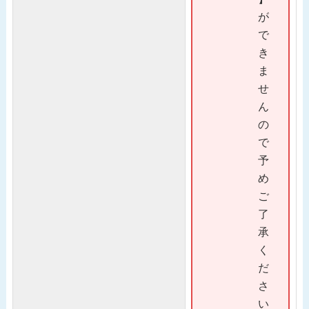
が
で
き
ま
せ
ん
の
で
予
め
ご
了
承
く
だ
さ
い