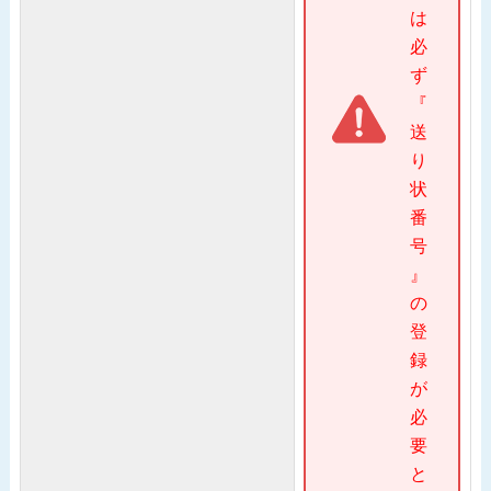
は
必
ず
『
送
り
状
番
号
』
の
登
録
が
必
要
と