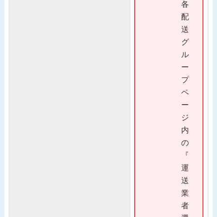
各
配
送
グ
ル
ー
プ
ペ
ー
ジ
内
の
『
運
送
業
者