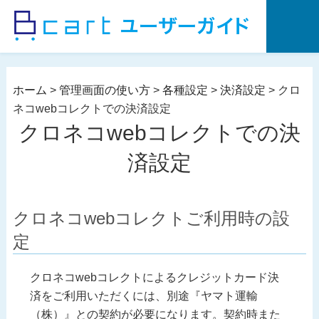
コ
ン
テ
ン
ツ
ホーム
>
管理画面の使い方
>
各種設定
>
決済設定
>
クロ
へ
ネコwebコレクトでの決済設定
ス
クロネコwebコレクトでの決
キ
ッ
済設定
プ
クロネコwebコレクトご利用時の設
定
クロネコwebコレクトによるクレジットカード決
済をご利用いただくには、別途『ヤマト運輸
（株）』との契約が必要になります。契約時また