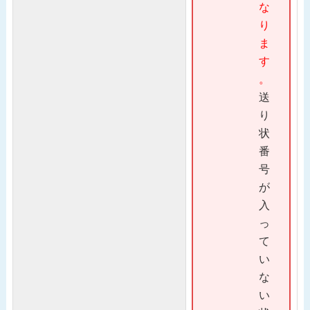
な
り
ま
す
。
送
り
状
番
号
が
入
っ
て
い
な
い