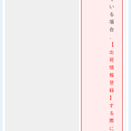
い
る
場
合
、
【
出
荷
情
報
登
録
】
す
る
際
に