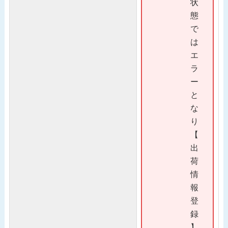
状
態
で
は
エ
ラ
ー
と
な
り
【
出
荷
情
報
登
録
】