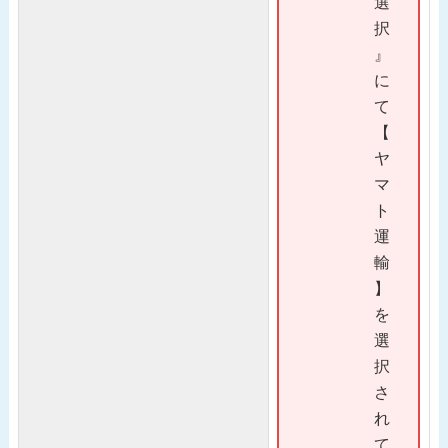
選
択
』
に
て
【
ヤ
マ
ト
運
輸
】
を
選
択
さ
れ
て