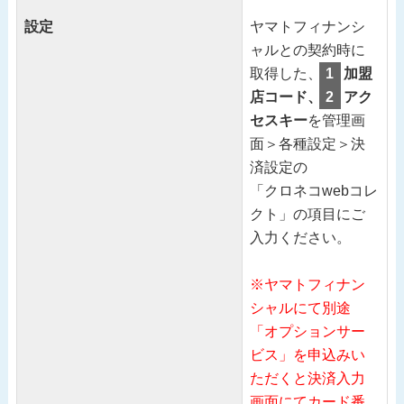
設定
ヤマトフィナンシ
ャルとの契約時に
取得した、
1
加盟
店コード、
2
アク
セスキー
を管理画
面＞各種設定＞決
済設定の
「クロネコwebコレ
クト」の項目にご
入力ください。
※ヤマトフィナン
シャルにて別途
「オプションサー
ビス」を申込みい
ただくと決済入力
画面にてカード番