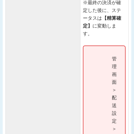
※最終の決済が確
定した後に、ステ
ータスは
【精算確
定】
に変動しま
す。
管
理
画
面
＞
配
送
設
定
＞