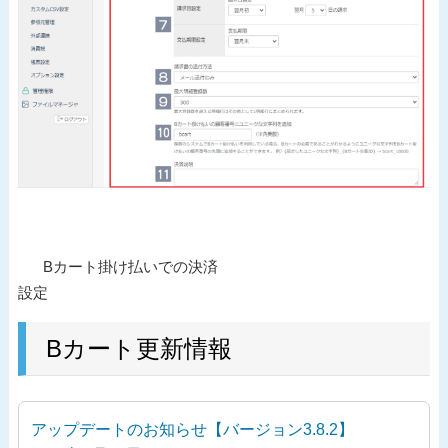
投
過
Bカート掛け払いでの決済
稿
去
設定
ナ
の
ビ
投
Bカート更新情報
ゲ
稿
ー
シ
アップデートのお知らせ【バージョン3.8.2】
ョ