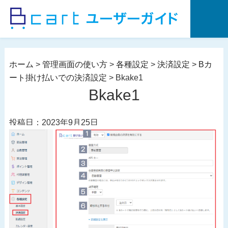
コ
ン
テ
ン
ツ
ホーム
>
管理画面の使い方
>
各種設定
>
決済設定
>
Bカ
へ
ート掛け払いでの決済設定
>
Bkake1
ス
Bkake1
キ
ッ
投稿日：2023年9月25日
プ