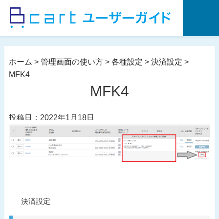
コ
ン
テ
ン
ツ
ホーム
>
管理画面の使い方
>
各種設定
>
決済設定
>
へ
MFK4
ス
MFK4
キ
ッ
投稿日：2022年1月18日
プ
投
過
決済設定
稿
去