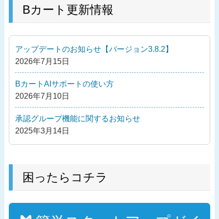
ナ
の
Bカート更新情報
ビ
投
ゲ
稿
ー
アップデートのお知らせ【バージョン3.8.2】
シ
2026年7月15日
ョ
ン
BカートAIサポートの使い方
2026年7月10日
承認グループ機能に関するお知らせ
2025年3月14日
困ったらコチラ