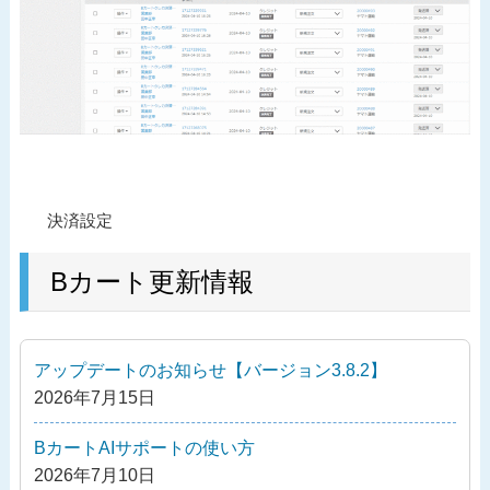
投
過
決済設定
稿
去
ナ
の
Bカート更新情報
ビ
投
ゲ
稿
ー
アップデートのお知らせ【バージョン3.8.2】
シ
2026年7月15日
ョ
ン
BカートAIサポートの使い方
2026年7月10日