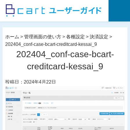
コ
ン
テ
ン
ツ
ホーム
>
管理画面の使い方
>
各種設定
>
決済設定
>
へ
202404_conf-case-bcart-creditcard-kessai_9
ス
202404_conf-case-bcart-
キ
ッ
creditcard-kessai_9
プ
投稿日：2024年4月22日