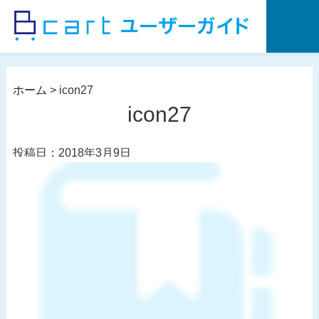
コ
ン
テ
ン
ツ
ホーム
>
icon27
へ
icon27
ス
キ
投稿日：2018年3月9日
ッ
プ