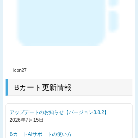
投
過
icon27
稿
去
ナ
の
Bカート更新情報
ビ
投
ゲ
稿
ー
アップデートのお知らせ【バージョン3.8.2】
シ
2026年7月15日
ョ
ン
BカートAIサポートの使い方