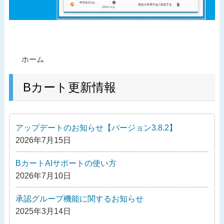
投
過
ホーム
稿
去
ナ
の
Bカート更新情報
ビ
投
ゲ
稿
ー
アップデートのお知らせ【バージョン3.8.2】
シ
2026年7月15日
ョ
ン
BカートAIサポートの使い方
2026年7月10日
承認グループ機能に関するお知らせ
2025年3月14日