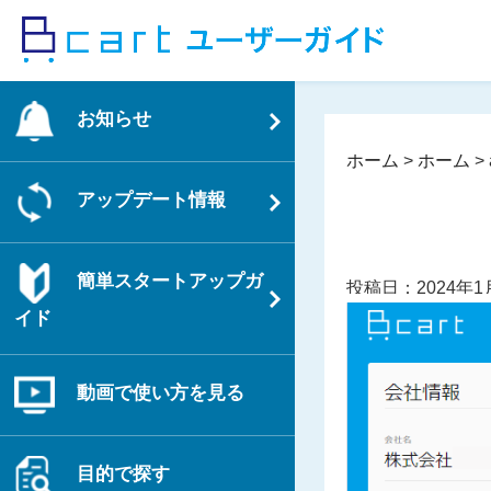
コ
ン
テ
ン
お知らせ
ツ
へ
ホーム
>
ホーム
>
ス
アップデート情報
キ
ッ
プ
簡単スタートアップガ
投稿日：2024年1
イド
動画で使い方を見る
目的で探す