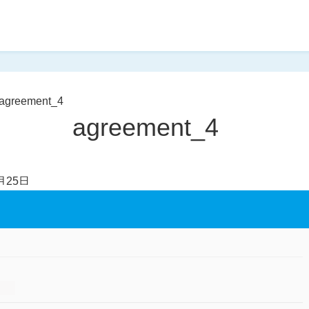
agreement_4
agreement_4
月25日