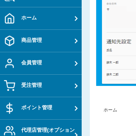
ホーム
商品管理
会員管理
受注管理
投
ポイント管理
過
ホーム
稿
去
ナ
の
ビ
代理店管理(オプション
投