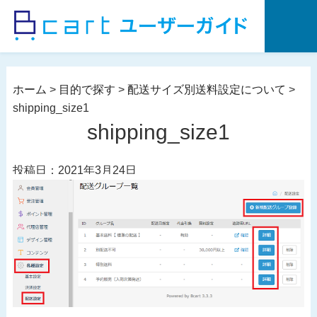
コ
ン
テ
ン
ツ
ホーム
>
目的で探す
>
配送サイズ別送料設定について
>
へ
shipping_size1
ス
shipping_size1
キ
ッ
投稿日：2021年3月24日
プ