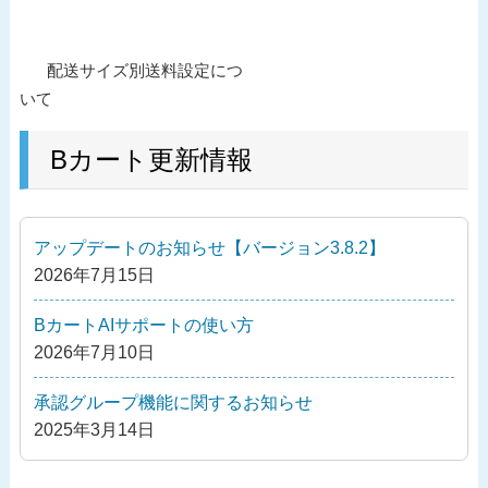
投
過
配送サイズ別送料設定につ
稿
去
いて
ナ
の
ビ
投
Bカート更新情報
ゲ
稿
ー
シ
アップデートのお知らせ【バージョン3.8.2】
ョ
2026年7月15日
ン
BカートAIサポートの使い方
2026年7月10日
承認グループ機能に関するお知らせ
2025年3月14日