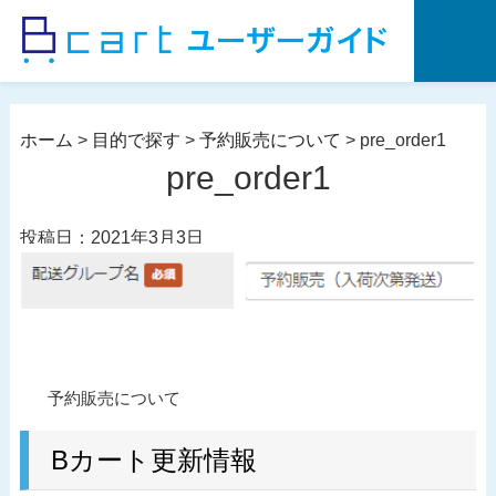
コ
ン
テ
ン
ツ
ホーム
>
目的で探す
>
予約販売について
>
pre_order1
へ
pre_order1
ス
キ
投稿日：2021年3月3日
ッ
プ
投
過
予約販売について
稿
去
ナ
の
Bカート更新情報
ビ
投