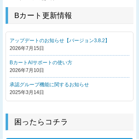
稿
去
ナ
の
Bカート更新情報
ビ
投
ゲ
稿
ー
アップデートのお知らせ【バージョン3.8.2】
シ
2026年7月15日
ョ
ン
BカートAIサポートの使い方
2026年7月10日
承認グループ機能に関するお知らせ
2025年3月14日
困ったらコチラ