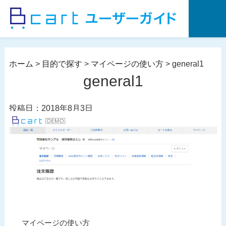
コ
ン
テ
ン
ツ
ホーム
>
目的で探す
>
マイページの使い方
>
general1
へ
general1
ス
キ
投稿日：2018年8月3日
ッ
プ
投
過
マイページの使い方