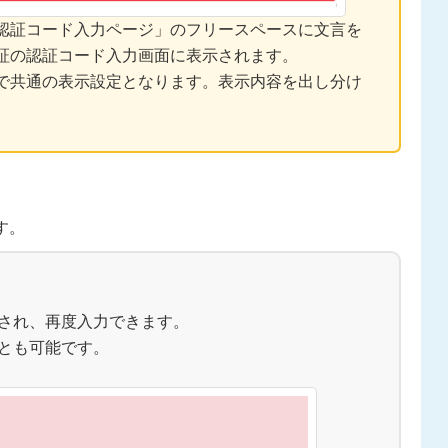
認証コード入力ページ」のフリースペースに文言を
証の認証コード入力画面に表示されます。
で共通の表示設定となります。表示内容を出し分け
す。
され、再度入力できます。
とも可能です。