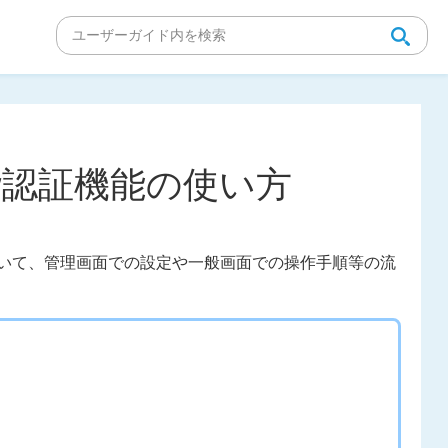
階認証機能の使い方
いて、管理画面での設定や一般画面での操作手順等の流