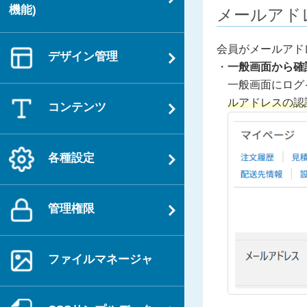
機能)
メールアド
会員がメールアド
デザイン管理
一般画面から確
一般画面にログ
ルアドレスの認
コンテンツ
各種設定
管理権限
ファイルマネージャ