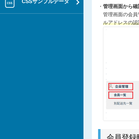
CSSサンプルデータ
管理画面から確
管理画面の会員
ルアドレスの認
会員登録