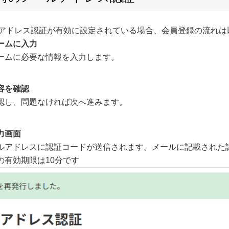
アドレス認証が有効に設定されている場合、会員登録の流れは
ームに入力
ームに必要な情報を入力します。
容を確認
認し、問題なければ次へ進みます。
力画面
ルアドレスに認証コードが送信されます。メールに記載された
の有効期限は10分です