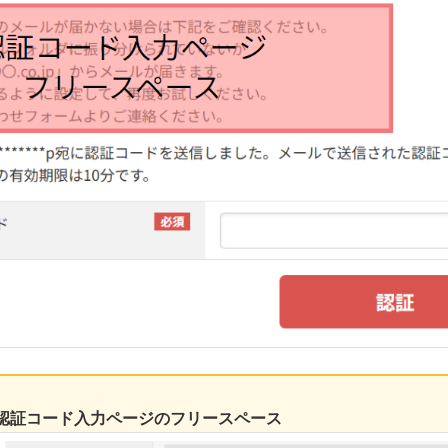
認証コード入力ページのフリースペース