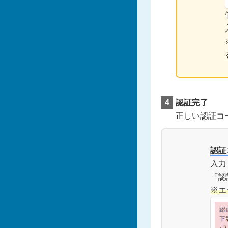
認証完了
正しい認証コ
認証
入力
「認
※エ