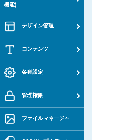
ビ
機能)
投
ゲ
稿
ー
デザイン管理
シ
ョ
ン
コンテンツ
各種設定
管理権限
ファイルマネージャ