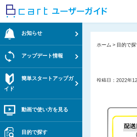
コ
ン
テ
ン
お知らせ
ツ
へ
ホーム
>
目的で探
ス
アップデート情報
キ
ッ
プ
簡単スタートアップガ
投稿日：2022年1
イド
動画で使い方を見る
目的で探す