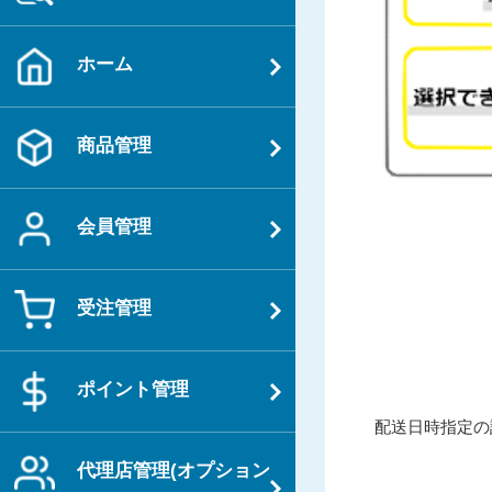
ホーム
商品管理
会員管理
受注管理
ポイント管理
投
過
配送日時指定の
稿
去
ナ
代理店管理(オプション
の